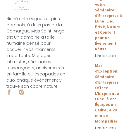
votre
Séminaire
d’Entreprise à
Niché entre vignes et pins
Lunel Lieu
parasols, à deux pas de la
Privé, Nature
Camargue, Mas Saint-Ange
et Confort
est un domaine à taille
pour un
humaine pensé pour
Événement
accueillir vos moments
Réussi
importants. Mariages
Lire la suite »
intimistes, séminaires
Mas
ressourçants, anniversaires
d’Exception:
en famille ou escapades en
Séminaire
duo, chaque événement y
d’Entreprise
trouve son cadre naturel.
Offrez
F
L’Inspirant à
a
Lunel à Vos
c
Équipes un
e
Cadre , à 20
b
min de
o
Montpellier
o
k
Lire la suite »