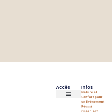
Accès
Infos
Nature et
Confort pour
un Événement
Les logements
Espace Evenementiels
Réussi
Organisez